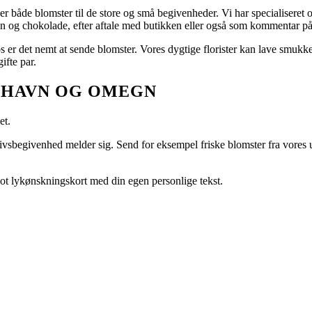
er både blomster til de store og små begivenheder. Vi har specialiseret os i
vin og chokolade, efter aftale med butikken eller også som kommentar på
s er det nemt at sende blomster. Vores dygtige florister kan lave smukke
ifte par.
NHAVN OG OMEGN
et.
 livsbegivenhed melder sig. Send for eksempel friske blomster fra vores u
 flot lykønskningskort med din egen personlige tekst.