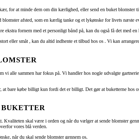
r, for at minde dem om din kærlighed, eller send en buket blomster til 
d blomster afsted, som en kærlig tanke og et lykønske for livets næste e
ære ekstra fornem med et personligt bånd på, kan du også få det med en k
t eller småt , kan du altid indhente et tilbud hos os . Vi kan arrangere d
BLOMSTER
om vi alle sammen har fokus på. Vi handler hos nogle udvalgte gartneri
at bare købe billigt kun fordi det er billigt. Det gør at buketterne hos o
E BUKETTER
 Kvaliteten skal være i orden og når du vælger at sende blomster genne
overfor vores blå verden.
 ønske, når du skal sende blomster gennem os.