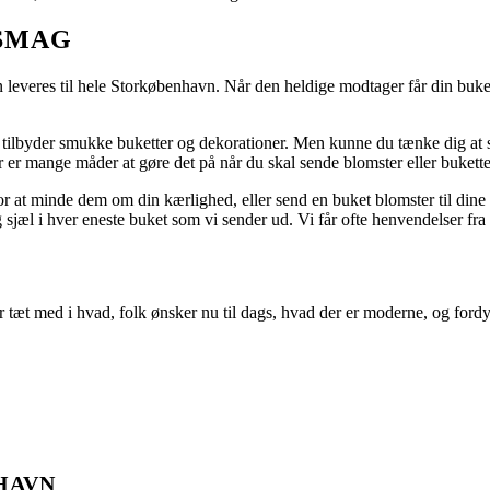
 SMAG
an leveres til hele Storkøbenhavn. Når den heldige modtager får din buket
, vi tilbyder smukke buketter og dekorationer. Men kunne du tænke dig a
 er mange måder at gøre det på når du skal sende blomster eller bukette
 at minde dem om din kærlighed, eller send en buket blomster til dine b
g sjæl i hver eneste buket som vi sender ud. Vi får ofte henvendelser fr
er tæt med i hvad, folk ønsker nu til dags, hvad der er moderne, og fordyb
HAVN