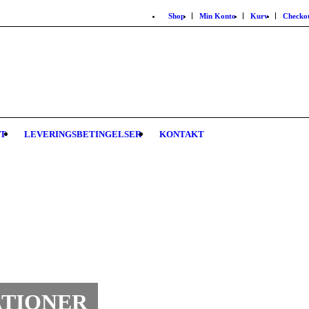
Shop
Min Konto
Kurv
Checko
ET
LEVERINGSBETINGELSER
KONTAKT
ATIONER