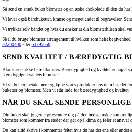
Så send en smuk buket blomster og en æske chokolade til den du har kæ
Vi laver også bårebuketter, kranse og meget andet til begravelser. Sen
Vi trykker selv båndet og hvis du ønsker at din blomsterhilsen skal v
Skal du bruge blomster arrangement til hvilken som helst begivenhed stor
32200400
eller
53795659
SEND KVALITET / BÆREDYGTIG 
Blomster er ikke bare blomster. Bæredygtighed og kvalitet er noget s
bæredygtige kvalitets blomster.
Vi vil hellere betale mere og købe vores produkter hos dem i stedet for, 
buketter og blomster. Men vi står inde for bæredygtighed og kvalitet.
NÅR DU SKAL SENDE PERSONLIG
Din buket skal jo gerne præsentere dig på den bedste måde som muligt.
blomster som kommer fra steder der går op i klima og føler et ansvar 
Du kan altid skrive i kommentar feltet hvis du har det ene eller andet