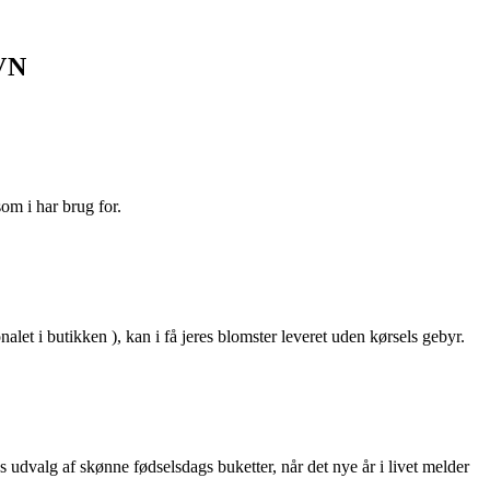
VN
som i har brug for.
alet i butikken ), kan i få jeres blomster leveret uden kørsels gebyr.
 udvalg af skønne fødselsdags buketter, når det nye år i livet melder