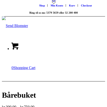
Shop
Min Konto
Kurv
Checkout
Ring til os nu: 5379 5659 eller 32 200 400
0
Shopping Cart
Bårebuket
Prisinterval:
kr.
300.00
–
kr.
750.00