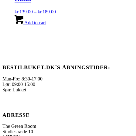
Mulighederne
kan
Prisinterval:
kr.
139.00
–
kr.
189.00
vælges
Dette
kr.139.00
på
vare
til
Add to cart
varesiden
har
kr.189.00
flere
varianter.
Mulighederne
kan
vælges
på
varesiden
BESTILBUKET.DK´S ÅBNINGSTIDER:
Man-Fre: 8:30-17:00
Lør: 09:00-15:00
Søn: Lukket
ADRESSE
The Green Room
Studiestræde 10