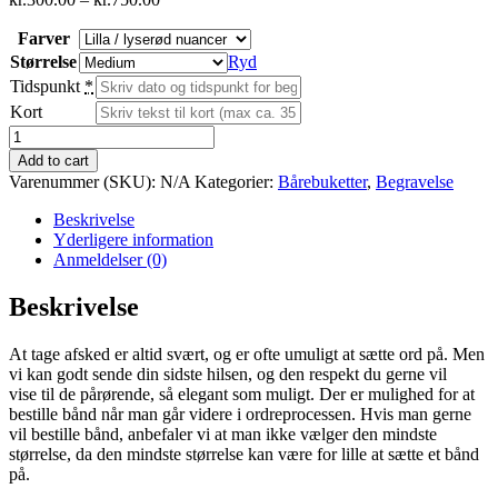
kr.300.00
Farver
til
kr.750.00
Størrelse
Ryd
Tidspunkt
*
Kort
Bårebuket
antal
Add to cart
Varenummer (SKU):
N/A
Kategorier:
Bårebuketter
,
Begravelse
Beskrivelse
Yderligere information
Anmeldelser (0)
Beskrivelse
At tage afsked er altid svært, og er ofte umuligt at sætte ord på. Men
vi kan godt sende din sidste hilsen, og den respekt du gerne vil
vise til de pårørende, så elegant som muligt. Der er mulighed for at
bestille bånd når man går videre i ordreprocessen. Hvis man gerne
vil bestille bånd, anbefaler vi at man ikke vælger den mindste
størrelse, da den mindste størrelse kan være for lille at sætte et bånd
på.