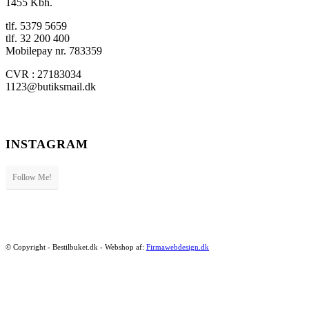
1455 Kbh.
tlf. 5379 5659
tlf. 32 200 400
Mobilepay nr. 783359
CVR : 27183034
1123@butiksmail.dk
INSTAGRAM
Follow Me!
© Copyright - Bestilbuket.dk - Webshop af:
Firmawebdesign.dk